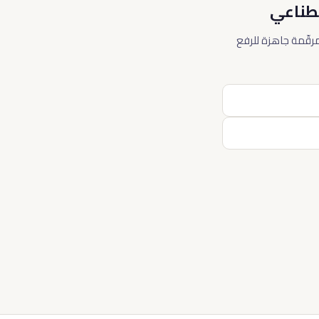
صطناعي
رقّمة جاهزة للرفع