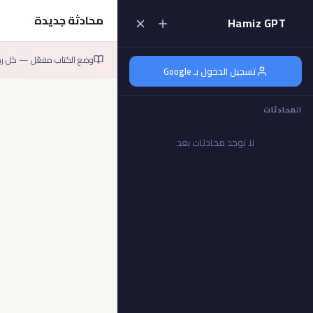
📚
محادثة جديدة
Hamiz GPT
وضع الكتاب مفعّل — كل رد
تسجيل الدخول بـ Google
المحادثات
لا توجد محادثات بعد